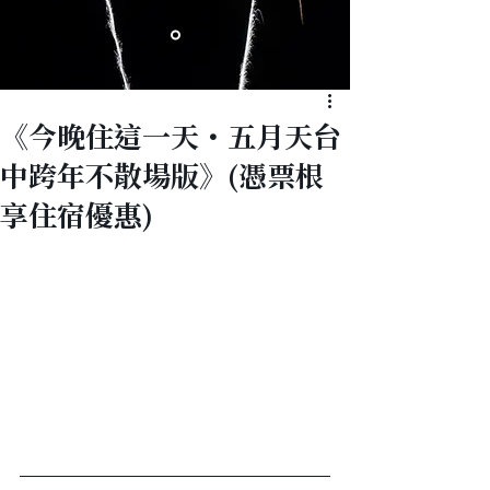
《今晚住這一天・五月天台
中跨年不散場版》(憑票根
享住宿優惠)