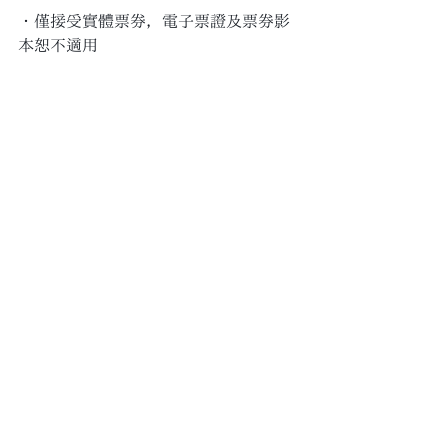
・僅接受實體票券，電子票證及票券影
本恕不適用 
・本優惠不得與其他促銷方案或折扣併
用 
・延遲退房時間最晚至當日下午
13:00，實際退房時間將視當日房況彈
性調整 
・本公司保留活動內容變更、修改、暫
停或終止之權利，如有異動將另行公告
優惠專案