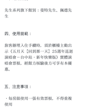
先生系列旗下館別：曼特先生、佩德先
生 
四、使用規範： 
旅客辦理入住手續時，須於櫃檯主動出
示《五月天【回到那一天】25週年巡迴
演唱會－台中站・新年快樂版》實體演
唱會票根，經館方核驗後方可享有本優
惠。 
五、注意事項： 
・每房限使用一張有效票根，不得重複
使用 