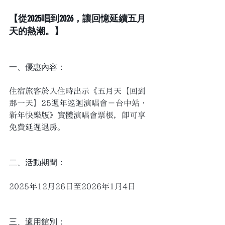
【從2025唱到2026，讓回憶延續五月
天的熱潮。】 
一、優惠內容： 
住宿旅客於入住時出示《五月天【回到
那一天】25週年巡迴演唱會－台中站・
新年快樂版》實體演唱會票根，即可享
免費延遲退房。 
二、活動期間： 
2025年12月26日至2026年1月4日 
三、適用館別： 