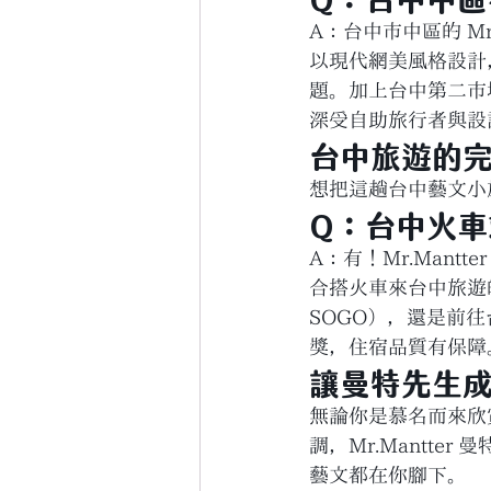
A：台中市中區的 M
以現代網美風格設計
題。加上台中第二市
深受自助旅行者與設
台中旅遊的
想把這趟台中藝文小
Q：台中火
A：有！Mr.Man
合搭火車來台中旅遊
SOGO），還是前往
獎，住宿品質有保障
讓曼特先生
無論你是慕名而來欣
調，Mr.Mantt
藝文都在你腳下。