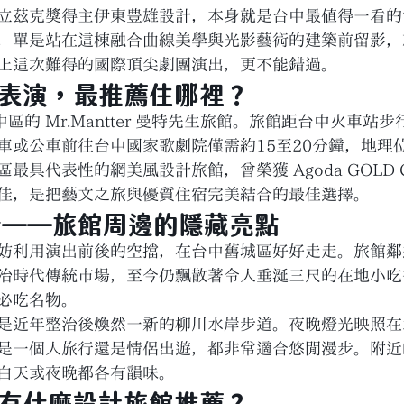
立茲克獎得主伊東豊雄設計，本身就是台中最值得一看的
，單是站在這棟融合曲線美學與光影藝術的建築前留影，
上這次難得的國際頂尖劇團演出，更不能錯過。
看表演，最推薦住哪裡？
區的 Mr.Mantter 曼特先生旅館。旅館距台中火車站步
車或公車前往台中國家歌劇院僅需約15至20分鐘，地理
具代表性的網美風設計旅館，曾榮獲 Agoda GOLD C
佳，是把藝文之旅與優質住宿完美結合的最佳選擇。
步——旅館周邊的隱藏亮點
妨利用演出前後的空擋，在台中舊城區好好走走。旅館鄰
治時代傳統市場，至今仍飄散著令人垂涎三尺的在地小吃
必吃名物。
是近年整治後煥然一新的柳川水岸步道。夜晚燈光映照在
是一個人旅行還是情侶出遊，都非常適合悠閒漫步。附近
白天或夜晚都各有韻味。
區有什麼設計旅館推薦？