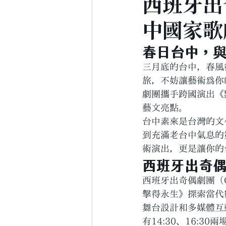
西班牙出
中國家歌
春日台中，
三月底的台中，春風
旅，不妨讓藝術為你的
劇團攜手跨國演出《
藝文亮點。
台中素來是台灣的文
到充滿老台中氣息的
術演出，更是讓你的
西班牙出奇
西班牙出奇偶劇團（O
擊得永生》探索當代
舞台設計和多媒體互
有14:30、16: