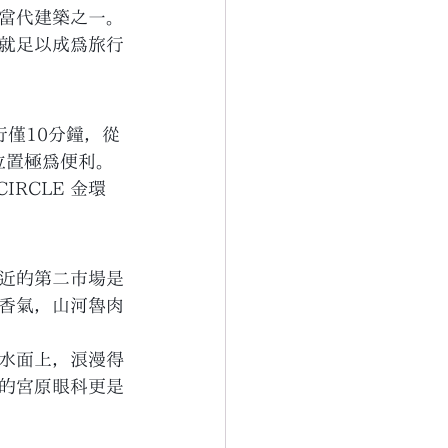
當代建築之一。
就足以成為旅行
行僅10分鐘，從
位置極為便利。
IRCLE 金環
近的第二市場是
香氣，山河魯肉
水面上，浪漫得
的宮原眼科更是