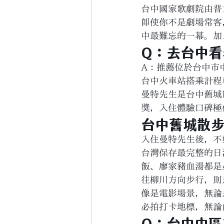
台中國家歌劇院由普
即使你不是劇場常客
中最難忘的一幕。加
Q：去台中
A：推薦位於台中市中
台中火車站搭乘計程
曼特先生是台中舊城區最
獎，入住體驗口碑極
台中舊城散
入住曼特先生後，不
台灣保存最完整的日
飯、廖家豬血湯都是
往柳川方向步行，則
像是電影場景，無論
必拍打卡地標，無論
Q：台中中