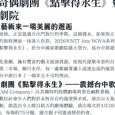
奇偶劇團《點擊得永生》
劇院
與藝術來一場美麗的邂逅
徐徐，正是最適合出門旅行的季節。這個週末，如果你正
旅程增添一抹迷人色彩。2026年NTT Arts NOVA
點擊得永生》，於台中國家歌劇院盛大登台，為台中旅遊
化重鎮，擁有豐富的藝文展演資源。從現代建築奇景的台
第二市場、柳川水岸，每一處都藏著讓人流連忘返的風景
台中旅行多了一個非去不可的理由。
偶劇團《點擊得永生》——震撼台中
dd Company）以其獨特的肢體劇場與黑色幽默著稱
數位社會中人們對於永恆存在的渴望與矛盾。演出以大量
動，創造出令人瞠目結舌的劇場體驗。演出場次於3月28
30兩場，每場約75分鐘，適合親子同遊或情侶約會。