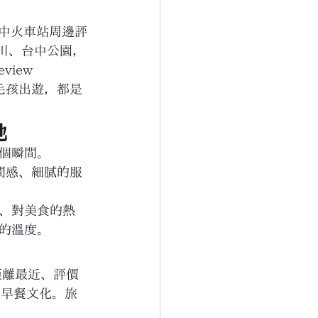
是台中火車站周邊評
綠川、台中公園，
view 
毛孩出遊，都是
地
個瞬間。
空間感、細膩的服
、對美食的熱
的溫度。
是距離最近、評價
中早餐文化。旅