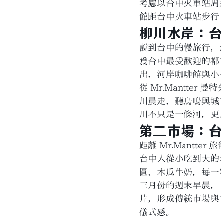
考慮以台中火車站周邊
館距台中火車站步行
柳川水岸：
說到台中的慢旅行，
為台中最受歡迎的都
出，河岸咖啡館與小
從 Mr.Mantte
川晨走，聽鳥鳴與城
川不只是一條河，更
第二市場：
距離 Mr.Mantt
台中人從小吃到大的
圓、木瓜牛奶，每一
三月份的週末早晨，
片，形成傳統市場與
儀式感。