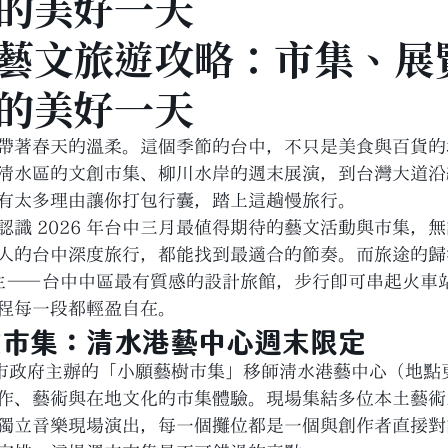
的美好一天
藝文旅遊攻略：市集、展
的美好一天
帶著春天的溫柔。這個季節的台中，不只是美食與百貨的
清水區的文創市集、柳川水岸的週末展演，到台灣大道沿
有太多理由讓你打包行囊，踏上這趟慢旅行。
認識 2026 年台中三月最值得期待的藝文活動與市集，
人的台中深度旅行，都能找到最適合的節奏。而旅途的歸
 曼特先生——台中中區最有質感的設計旅館，步行即可串起火
程每一段都輕盈自在。
文市集：清水港藝中心週末限定
台中市政府主辦的「小願藝樹市集」移師清水港藝中心（地點
作、藝術與在地文化的市集體驗。現場集結多位本土藝術
獨立音樂現場演出，每一個攤位都是一個與創作者直接對