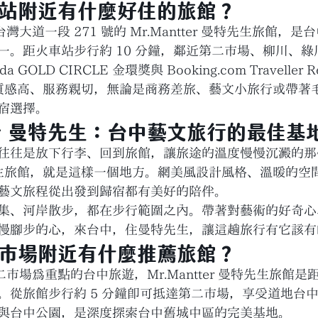
車站附近有什麼好住的旅館？
大道一段 271 號的 Mr.Mantter 曼特先生旅館，
一。距火車站步行約 10 分鐘，鄰近第二市場、柳川、
GOLD CIRCLE 金環獎與 Booking.com Traveller Re
設計質感高、服務親切，無論是商務差旅、藝文小旅行或帶著
宿選擇。
ter 曼特先生：台中藝文旅行的最佳基
往往是放下行李、回到旅館，讓旅途的溫度慢慢沉澱的那
 曼特先生旅館，就是這樣一個地方。網美風設計風格、溫暖的
藝文旅程從出發到歸宿都有美好的陪伴。
集、河岸散步，都在步行範圍之內。帶著對藝術的好奇心
慢腳步的心，來台中，住曼特先生，讓這趟旅行有它該有
二市場附近有什麼推薦旅館？
市場為重點的台中旅遊，Mr.Mantter 曼特先生旅館
。從旅館步行約 5 分鐘即可抵達第二市場，享受道地台
與台中公園，是深度探索台中舊城中區的完美基地。