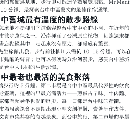
的旅館為基地，步行即可抵達多數展覽地點。Mr.Mantt
 10 分鐘，是探索台中中區藝文的最佳住宿選擇。
台中舊城最有溫度的散步路線
怎麼能不提柳川？這條穿越台中市中心的小河，在近年的
市散步路徑之一。沿岸種滿了台灣原生植物，每逢週末都
書店點綴其中，走起來沒有壓力，卻處處有驚喜。
r 曼特先生旅館出發，步行前往柳川只需約 10–15 分鐘。可
市甦醒的聲音；也可以傍晚時分沿河漫步，感受台中舊城
是台中人共同的生活記憶。
台中最老也最活的美食聚落
er 旅館步行約 5 分鐘，第二市場是台中中區最具代表性的
老靈魂。這裡的早晨充滿活力——煎蛋古早味、牛肉麵、
家都有超過半世紀的歷史，每一口都是台中味的精髓。
市場周邊還會不定期出現小型文創擺攤，賣著手作皮件、
文青市集共存的有趣景象。到台中旅行，第二市場的早晨