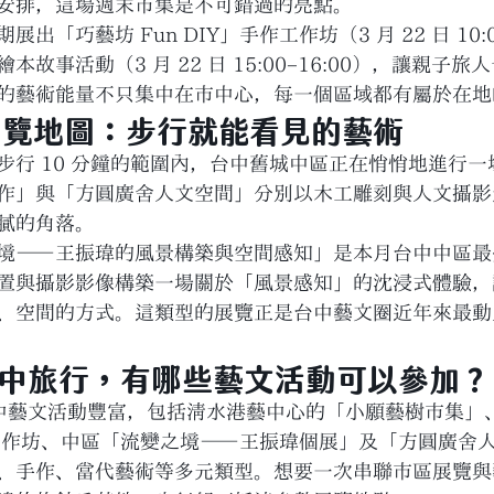
安排，這場週末市集是不可錯過的亮點。
「巧藝坊 Fun DIY」手作工作坊（3 月 22 日 10:0
故事活動（3 月 22 日 15:00–16:00），讓親子
的藝術能量不只集中在市中心，每一個區域都有屬於在地
展覽地圖：步行就能看見的藝術
步行 10 分鐘的範圍內，台中舊城中區正在悄悄地進行
作」與「方圓廣舍人文空間」分別以木工雕刻與人文攝影
膩的角落。
境——王振瑋的風景構築與空間感知」是本月台中中區最
置與攝影影像構築一場關於「風景感知」的沈浸式體驗，
、空間的方式。這類型的展覽正是台中藝文圈近年來最動
台中旅行，有哪些藝文活動可以參加？
 月台中藝文活動豐富，包括清水港藝中心的「小願藝樹市集
手作工作坊、中區「流變之境——王振瑋個展」及「方圓廣舍
、手作、當代藝術等多元類型。想要一次串聯市區展覽與