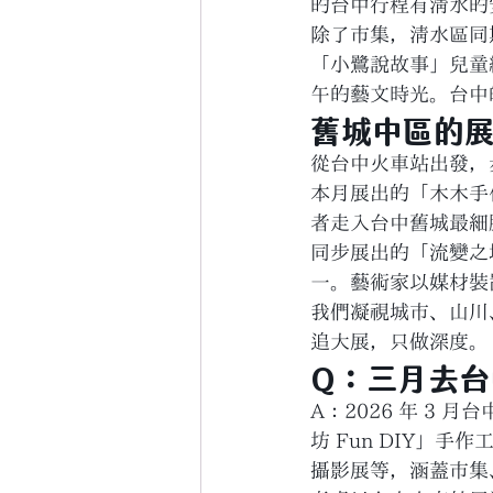
的台中行程有清水的
除了市集，清水區同期展出
「小鷺說故事」兒童繪本
午的藝文時光。台中
舊城中區的
從台中火車站出發，
本月展出的「木木手
者走入台中舊城最細
同步展出的「流變之
一。藝術家以媒材裝
我們凝視城市、山川
追大展，只做深度。
Q：三月去
A：2026 年 3
坊 Fun DIY」
攝影展等，涵蓋市集