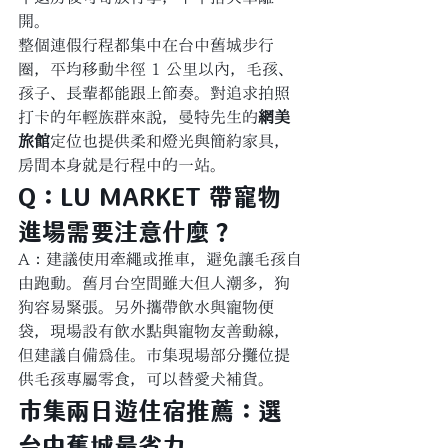
開。
整個連假行程都集中在台中舊城步行
圈，平均移動半徑 1 公里以內，毛孩、
孩子、長輩都能跟上節奏。對追求拍照
打卡的年輕族群來說，曼特先生的
網美
旅館
定位也提供柔和燈光與簡約家具，
房間本身就是行程中的一站。
Q：LU MARKET 帶寵物
進場需要注意什麼？
A：建議使用牽繩或推車，避免讓毛孩自
由跑動。舊月台空間雖大但人潮多，狗
狗容易緊張。另外攜帶飲水與寵物便
袋，現場設有飲水點與寵物友善動線，
但建議自備為佳。市集現場部分攤位提
供毛孩專屬零食，可以替愛犬補貨。
市集兩日遊住宿推薦：選
台中舊城最省力