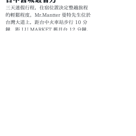
三天連假行程，住宿位置決定整趟旅程
的輕鬆程度。Mr.Mantter 曼特先生位於
台灣大道上，距台中火車站步行 10 分
鐘、距 LU MARKET 舊月台 12 分鐘，
整個五一連假行程的核心活動都在徒步
圈。
平日房價 NT$800 起，官網直訂免
押金、免預付，行程變動也能彈性取
消
。寵物友善，毛孩同行不需額外加
價。35 間房型涵蓋經濟雙人到四人家庭
房，與朋友、家人一起來都能訂在同一
層。
查看房型與房價
｜
寵物友善政策
Q：除了 LU MARKET，
連假在台中舊城還能逛什
麼？
A：第二市場吃肉粽、阿公的肉餅、麻芛
湯；宮原眼科吃霜淇淋拍照；第四信用
合作社體驗銀行改建建築；柳川藍帶水