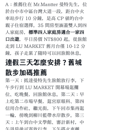
A：推薦住在 Mr.Mantter 曼特先生，位
於台中市中區台灣大道一段，距台中火
車站步行 10 分鐘，是高 CP 值的台中
親子住宿選擇。35 間房型涵蓋雙人到四
人家庭房，
標準四人家庭房適合一家四
口出遊
，平日房價 NT$800 起。從旅館
走到 LU MARKET 舊月台僅 10-12 分
鐘，孩子走累了隨時可以回旅館休息。
連假三天怎麼安排？舊城
散步加碼推薦
第一天：抵達曼特先生旅館放行李，下
午步行到 LU MARKET 開幕場逛攤
位、吃晚餐，回旅館休息。第二天：早
上吃第二市場早餐，逛宮原眼科、第四
信用合作社、繼光街，下午回市集再逛
一輪，傍晚到柳川藍帶水岸散步。第三
天：上午到台中文學館、審計新村，中
午退房後可寄放行李，下午搭火車離