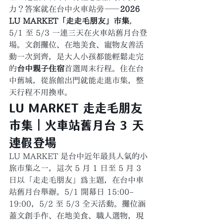
力？答案就在台中火車站旁——
2026 
LU MARKET「走走毛朋友」市集
，
5/1 至 5/3 一連三天在火車站舊月台登
場。文創攤位、在地美食、寵物友善活
動一次到齊，是大人小孩都能輕鬆走完
的
台中親子住宿
首選周末行程。住在台
中舊城，從旅館出門就能走進市集，整
天行程不用換車。
LU MARKET 走走毛朋友
市集｜火車站舊月台 3 天
連假登場
LU MARKET 是台中近年最具人氣的小
旅市集之一，這次 5 月 1 日至 5 月 3 
日以「走走毛朋友」為主題，在台中車
站舊月台舉辦。5/1 開幕日 15:00–
19:00，5/2 至 5/3 全天活動。攤位涵
蓋文創手作、在地美食、職人選物，現