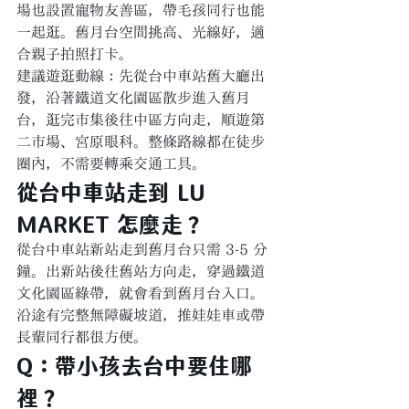
場也設置寵物友善區，帶毛孩同行也能
一起逛。舊月台空間挑高、光線好，適
合親子拍照打卡。
建議遊逛動線：先從台中車站舊大廳出
發，沿著鐵道文化園區散步進入舊月
台，逛完市集後往中區方向走，順遊第
二市場、宮原眼科。整條路線都在徒步
圈內，不需要轉乘交通工具。
從台中車站走到 LU 
MARKET 怎麼走？
從台中車站新站走到舊月台只需 3-5 分
鐘。出新站後往舊站方向走，穿過鐵道
文化園區綠帶，就會看到舊月台入口。
沿途有完整無障礙坡道，推娃娃車或帶
長輩同行都很方便。
Q：帶小孩去台中要住哪
裡？