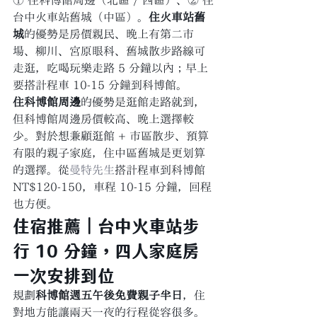
① 住科博館周邊（北區 / 西區）、② 住
台中火車站舊城（中區）。
住火車站舊
城
的優勢是房價親民、晚上有第二市
場、柳川、宮原眼科、舊城散步路線可
走逛，吃喝玩樂走路 5 分鐘以內；早上
要搭計程車 10-15 分鐘到科博館。
住科博館周邊
的優勢是逛館走路就到，
但科博館周邊房價較高、晚上選擇較
少。對於想兼顧逛館 + 市區散步、預算
有限的親子家庭，住中區舊城是更划算
的選擇。從
曼特先生
搭計程車到科博館 
NT$120-150，車程 10-15 分鐘，回程
也方便。
住宿推薦｜台中火車站步
行 10 分鐘，四人家庭房
一次安排到位
規劃
科博館週五午後免費親子半日
，住
對地方能讓兩天一夜的行程從容很多。