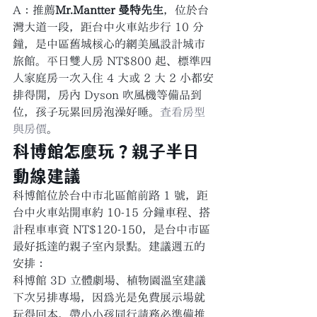
A：推薦
Mr.Mantter 曼特先生
，位於台
灣大道一段，距台中火車站步行 10 分
鐘，是中區舊城核心的網美風設計城市
旅館。平日雙人房 NT$800 起、標準四
人家庭房一次入住 4 大或 2 大 2 小都安
排得開，房內 Dyson 吹風機等備品到
位，孩子玩累回房泡澡好睡。
查看房型
與房價
。
科博館怎麼玩？親子半日
動線建議
科博館位於台中市北區館前路 1 號，距
台中火車站開車約 10-15 分鐘車程、搭
計程車車資 NT$120-150，是台中市區
最好抵達的親子室內景點。建議週五的
安排：
科博館 3D 立體劇場、植物園溫室建議
下次另排專場，因為光是免費展示場就
玩得回本。帶小小孩同行請務必準備推