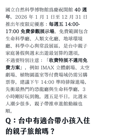
國立自然科學博物館為慶祝開館 
40 週
年
，2026 年 1 月 1 日至 12 月 31 日
推出年度限定優惠：
每週五 14:00-
17:00 免費參觀展示場
。免費範圍包含
生命科學廳、人類文化廳、地球環境
廳、科學中心與常設展區，是台中親子
家庭暑假與週末出遊最划算的選項。
不過要特別注意：「
收費特展不適用免
費方案
」，例如 IMAX 立體劇場、太空
劇場、植物園溫室等付費場域仍需另購
票券。建議下午 14:00 準時排隊進場，
先衝最熱門的恐龍廳與生命科學廳，3 
小時剛好玩到飽。週五是平日，比週末
人潮少很多，親子帶推車進館動線也
順。
Q：台中有適合帶小孩入住
的親子旅館嗎？