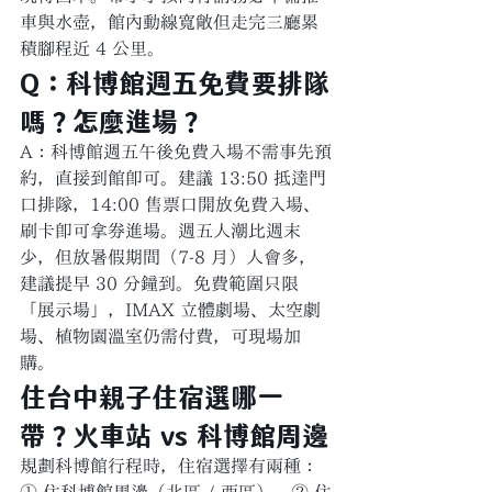
車與水壺，館內動線寬敞但走完三廳累
積腳程近 4 公里。
Q：科博館週五免費要排隊
嗎？怎麼進場？
A：科博館週五午後免費入場不需事先預
約，直接到館即可。建議 13:50 抵達門
口排隊，14:00 售票口開放免費入場、
刷卡即可拿券進場。週五人潮比週末
少，但放暑假期間（7-8 月）人會多，
建議提早 30 分鐘到。免費範圍只限
「展示場」，IMAX 立體劇場、太空劇
場、植物園溫室仍需付費，可現場加
購。
住台中親子住宿選哪一
帶？火車站 vs 科博館周邊
規劃科博館行程時，住宿選擇有兩種：