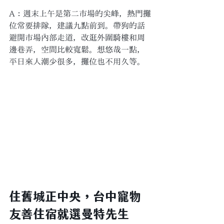
A：週末上午是第二市場的尖峰，熱門攤
位常要排隊，建議九點前到。帶狗的話
避開市場內部走道，改逛外圍騎樓和周
邊巷弄，空間比較寬鬆。想悠哉一點，
平日來人潮少很多，攤位也不用久等。
住舊城正中央，台中寵物
友善住宿就選曼特先生