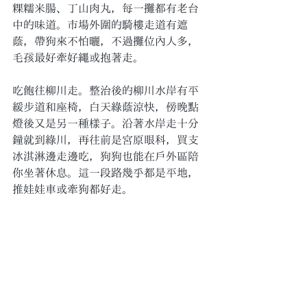
粿糯米腸、丁山肉丸，每一攤都有老台
中的味道。市場外圍的騎樓走道有遮
蔭，帶狗來不怕曬，不過攤位內人多，
毛孩最好牽好繩或抱著走。
吃飽往柳川走。整治後的柳川水岸有平
緩步道和座椅，白天綠蔭涼快，傍晚點
燈後又是另一種樣子。沿著水岸走十分
鐘就到綠川，再往前是宮原眼科，買支
冰淇淋邊走邊吃，狗狗也能在戶外區陪
你坐著休息。這一段路幾乎都是平地，
推娃娃車或牽狗都好走。