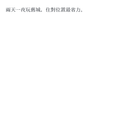
兩天一夜玩舊城，住對位置最省力。
Mr.Mantter 曼特先生就在台灣大道上，
第二市場步行 5 分鐘、柳川 5 分鐘、宮
原眼科 8 分鐘，所有點用走的就到，帶
毛孩也不必擠交通。旅館是網美風的城
市設計旅館，房內好拍，公共區也適合
帶狗放鬆。平日 NT$800 起、假日 
NT$1,500 起，官網直訂免押金、免預
付，還有延遲退房和房型升等的優先
權。打算帶狗來的話，可以先看 
寵物友
善政策
，房型和房價則看 
查看房型與房
價
。
Q：從台中火車站怎麼走到
曼特先生跟第二市場？
A：從台中火車站沿台灣大道往西走，大