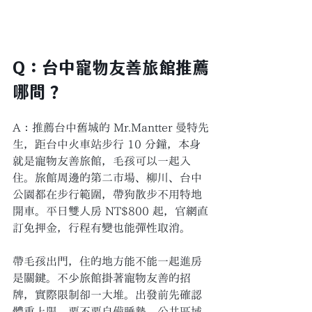
Q：台中寵物友善旅館推薦
哪間？
A：推薦台中舊城的 Mr.Mantter 曼特先
生，距台中火車站步行 10 分鐘，本身
就是寵物友善旅館，毛孩可以一起入
住。旅館周邊的第二市場、柳川、台中
公園都在步行範圍，帶狗散步不用特地
開車。平日雙人房 NT$800 起，官網直
訂免押金，行程有變也能彈性取消。
帶毛孩出門，住的地方能不能一起進房
是關鍵。不少旅館掛著寵物友善的招
牌，實際限制卻一大堆。出發前先確認
體重上限、要不要自備睡墊、公共區域