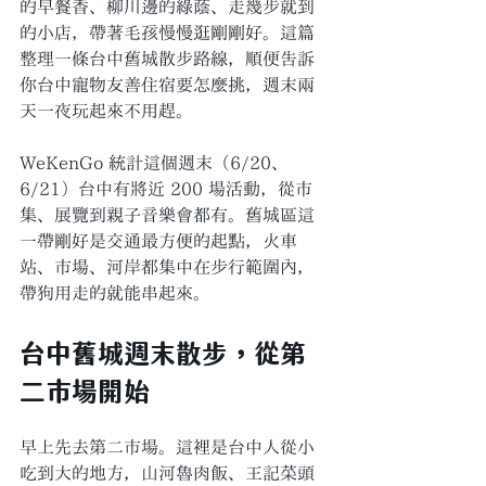
的早餐香、柳川邊的綠蔭、走幾步就到
的小店，帶著毛孩慢慢逛剛剛好。這篇
整理一條台中舊城散步路線，順便告訴
你台中寵物友善住宿要怎麼挑，週末兩
天一夜玩起來不用趕。
WeKenGo 統計這個週末（6/20、
6/21）台中有將近 200 場活動，從市
集、展覽到親子音樂會都有。舊城區這
一帶剛好是交通最方便的起點，火車
站、市場、河岸都集中在步行範圍內，
帶狗用走的就能串起來。
台中舊城週末散步，從第
二市場開始
早上先去第二市場。這裡是台中人從小
吃到大的地方，山河魯肉飯、王記菜頭