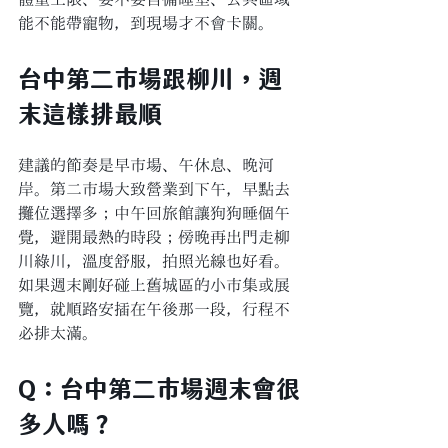
能不能帶寵物，到現場才不會卡關。
台中第二市場跟柳川，週
末這樣排最順
建議的節奏是早市場、午休息、晚河
岸。第二市場大致營業到下午，早點去
攤位選擇多；中午回旅館讓狗狗睡個午
覺，避開最熱的時段；傍晚再出門走柳
川綠川，溫度舒服，拍照光線也好看。
如果週末剛好碰上舊城區的小市集或展
覽，就順路安插在午後那一段，行程不
必排太滿。
Q：台中第二市場週末會很
多人嗎？