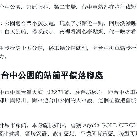
台中公園、宮原眼科、第二市場、台中車站都在步行或短
：公園適合帶小孩放電，玩累了旅館近一點，回房洗澡睡
：白天划船、傍晚散步、夜裡看湖心亭點燈，住一晚才看
生步行約十五分鐘，搭車幾分鐘就到，距台中火車站步行
力。
遊台中公園的站前平價落腳處
中市中區台灣大道一段271號，在舊城核心、距台中火車
柳川與綠川。對來遊台中公園的人來說，這個位置把舊城
市旅館，本身就很好拍，曾獲 Agoda GOLD CIRC
com 旅客評論獎，客房安靜、設計感足，平價又有質感。房型