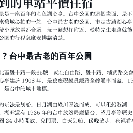
到的車站平價住宿
景是一座百年的金色湖心亭。台中公園的這個畫面，是不
來舊城必拍的一站。台中最古老的公園、市定古蹟湖心亭
帶小孩放電都合適。玩一圈想住附近，曼特先生走路就能
公園的行程怎麼安排講清楚。
哪？台中最古老的百年公園
北區雙十路一段65號，就在自由路、雙十路、精武路交
亭建於 1908 年，是為慶祝縱貫鐵路全線通車而蓋，19
，是台中的城市地標。
的玩法是划船。日月湖由綠川匯流而成，可以租船遊湖，
。湖畔還有 1935 年的台中放送局廣播台、望月亭等歷
園 24 小時開放、免門票，白天划船、傍晚散步、夜裡