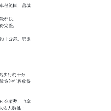
車程範圍，舊城
覺都快。
得完整。
約十分鐘。玩累
站步行約十分
散策的行程收得
LE 金環獎，也拿
可以依人數挑：