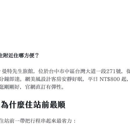
住附近住哪方便？
ntter 曼特先生旅館，位於台中市中區台灣大道一段271號
鐘即達。網美風設計客房安靜好眠，平日 NT$800 起
逛剛剛好，官網直訂有彈性。
，為什麼住站前最順
住站前一帶把行程串起來最省力：