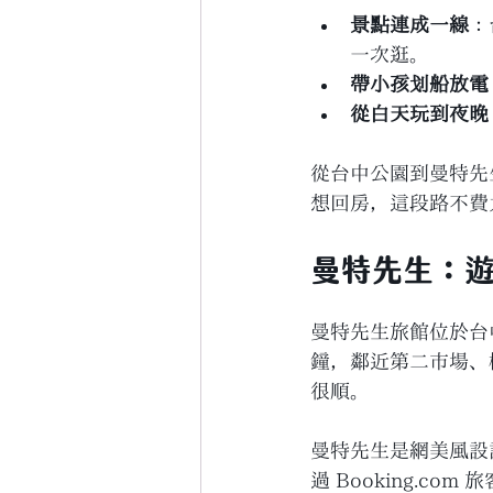
景點連成一線
：
一次逛。
帶小孩划船放電
從白天玩到夜晚
從台中公園到曼特先
想回房，這段路不費
曼特先生：
曼特先生旅館位於台
鐘，鄰近第二市場、
很順。
曼特先生是網美風設計城
過 Booking.