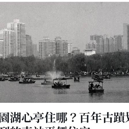
園湖心亭住哪？百年古蹟