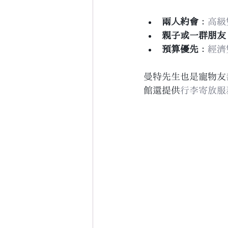
兩人約會
：
高級
親子或一群朋友
預算優先
：
經濟
曼特先生也是寵物友
館還提供
行李寄放服