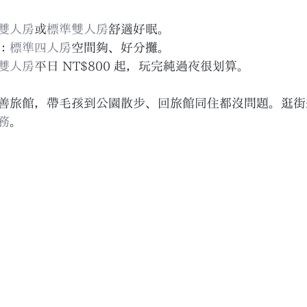
雙人房
或
標準雙人房
舒適好眠。
：
標準四人房
空間夠、好分攤。
雙人房
平日 NT$800 起，玩完純過夜很划算。
善旅館，帶毛孩到公園散步、回旅館同住都沒問題。逛街
務
。