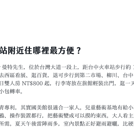
車站附近住哪裡最方便？
tter 曼特先生，位於台灣大道一段上，距台中火車站步行約 
去西區看展、逛百貨，退可步行到第二市場、柳川、台中
雙人房 NT$800 起，行李寄放在旅館輕裝出門，逛一
小包轉車。
青專利，其實國美館很適合一家人。兒童藝術基地有給小
鴉、操作裝置都行，把藝術變成可以摸的東西。大人看主
所需。夏天午後雷陣雨多，室內景點正好避雨避曬，比硬