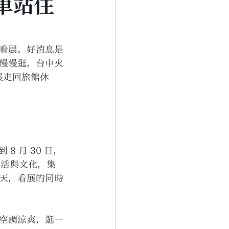
車站住
看展。好消息是
慢慢逛，台中火
展走回旅館休
8 月 30 日，
生活與文化，集
天，看展的同時
空調涼爽，逛一