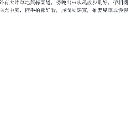
外有大片草地與綠園道，傍晚出來吹風散步剛好。帶相機
採光中庭，隨手拍都好看。展間動線寬，推嬰兒車或慢慢