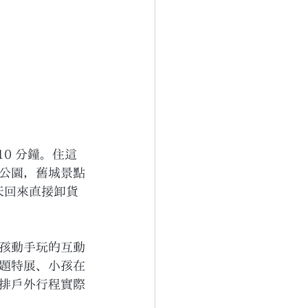
10 分鐘。住這
公園，舊城景點
天回來直接卸貨
孩動手玩的互動
題特展、小孩在
排戶外行程實際