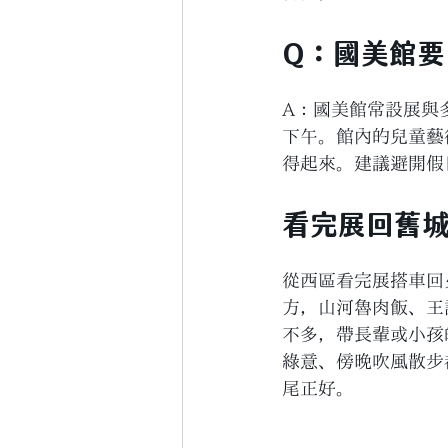
Q：國美館
A：國美館常設展與
下午。館內的兒童藝
得起來。建議避開假
看完展回舊
從西區看完展搭車回
方，山河魯肉飯、王
不多，帶長輩或小孩
綠意、傍晚吹風散步
尾正好。