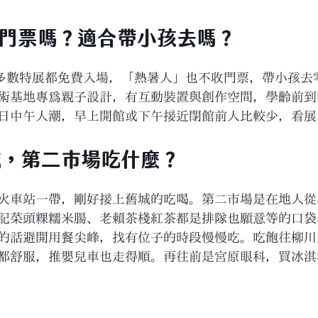
要門票嗎？適合帶小孩去嗎？
多數特展都免費入場，「熱暑人」也不收門票，帶小孩去
術基地專為親子設計，有互動裝置與創作空間，學齡前到
日中午人潮，早上開館或下午接近閉館前人比較少，看展
城，第二市場吃什麼？
火車站一帶，剛好接上舊城的吃喝。第二市場是在地人從
記菜頭粿糯米腸、老賴茶棧紅茶都是排隊也願意等的口袋
的話避開用餐尖峰，找有位子的時段慢慢吃。吃飽往柳川
都舒服，推嬰兒車也走得順。再往前是宮原眼科，買冰淇