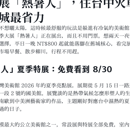
展「熱暑人」，住台中火
城最省力
不想曬太陽，這時候最舒服的玩法是躲進有冷氣的美術館
季大展「熱暑人」正在展出，而且不用門票。想兩天一夜
擇，平日一晚 NT$800 起就能落腳在舊城核心，看完
市場早餐、散步柳川，行程不用趕。
人」夏季特展：免費看到 8/30
術館 2026 年的夏季亮點展，展期從 5 月 15 日一路到 
一段 2 號的國美館。展覽談的是熱帶氣候怎麼形塑人的
南歐到中美洲藝術家的作品，主題剛好對應台中濕熱的夏
過的日子。
模最大的公立美術館之一，常設展與特展全部免費，室內