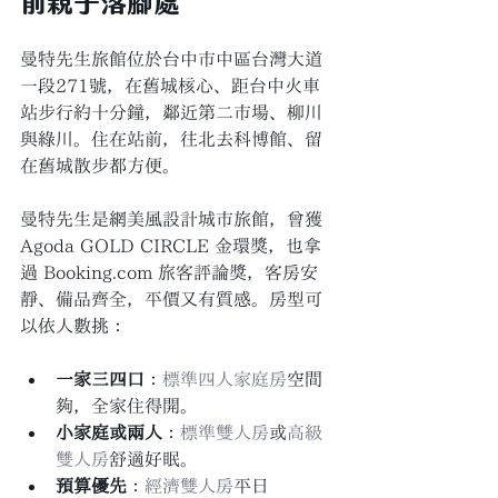
曼特先生旅館位於台中市中區台灣大道
一段271號，在舊城核心、距台中火車
站步行約十分鐘，鄰近第二市場、柳川
與綠川。住在站前，往北去科博館、留
在舊城散步都方便。
曼特先生是網美風設計城市旅館，曾獲 
Agoda GOLD CIRCLE 金環獎，也拿
過 Booking.com 旅客評論獎，客房安
靜、備品齊全，平價又有質感。房型可
以依人數挑：
一家三四口
：
標準四人家庭房
空間
夠，全家住得開。
小家庭或兩人
：
標準雙人房
或
高級
雙人房
舒適好眠。
預算優先
：
經濟雙人房
平日 