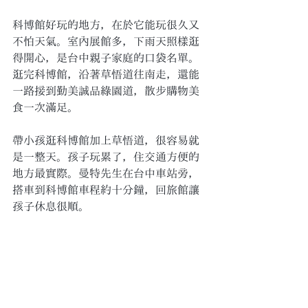
科博館好玩的地方，在於它能玩很久又
不怕天氣。室內展館多，下雨天照樣逛
得開心，是台中親子家庭的口袋名單。
逛完科博館，沿著草悟道往南走，還能
一路接到勤美誠品綠園道，散步購物美
食一次滿足。
帶小孩逛科博館加上草悟道，很容易就
是一整天。孩子玩累了，住交通方便的
地方最實際。曼特先生在台中車站旁，
搭車到科博館車程約十分鐘，回旅館讓
孩子休息很順。