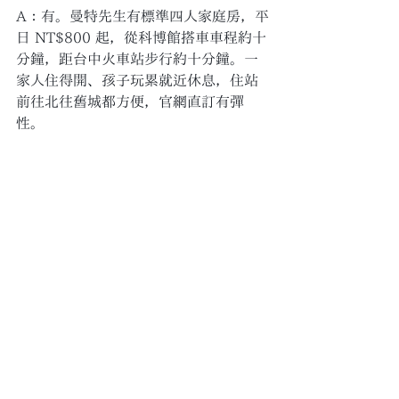
A：有。曼特先生有標準四人家庭房，平
日 NT$800 起，從科博館搭車車程約十
分鐘，距台中火車站步行約十分鐘。一
家人住得開、孩子玩累就近休息，住站
前往北往舊城都方便，官網直訂有彈
性。
科博館之外，舊城接著玩
逛完科博館回到站前，舊城還有好多可
以接。走幾分鐘就到
宮原眼科
吃冰買伴
手禮；想帶小孩多玩一天，可看曼特這
篇
台中親子住宿攻略
；想吃古早味，曼
特鄰近第二市場，見
第二市場美食攻
略
。
Q：帶寵物和小孩逛科博館，可以一起
住嗎？