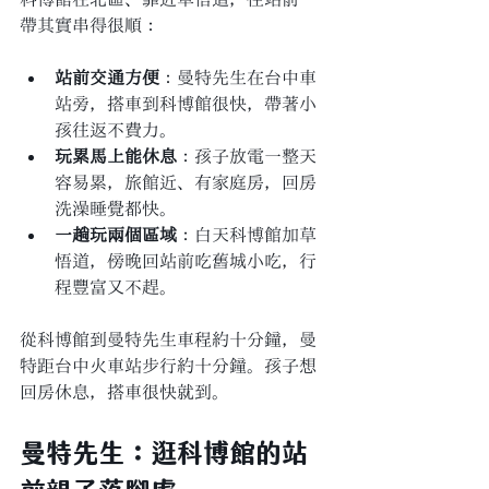
帶其實串得很順：
站前交通方便
：曼特先生在台中車
站旁，搭車到科博館很快，帶著小
孩往返不費力。
玩累馬上能休息
：孩子放電一整天
容易累，旅館近、有家庭房，回房
洗澡睡覺都快。
一趟玩兩個區域
：白天科博館加草
悟道，傍晚回站前吃舊城小吃，行
程豐富又不趕。
從科博館到曼特先生車程約十分鐘，曼
特距台中火車站步行約十分鐘。孩子想
回房休息，搭車很快就到。
曼特先生：逛科博館的站
前親子落腳處