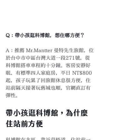
Q：帶小孩逛科博館，想住哪方便？
A：推薦 Mr.Mantter 曼特先生旅館，位
於台中市中區台灣大道一段271號，從
科博館搭車車程約十分鐘。客房安靜好
眠、有標準四人家庭房，平日 NT$800 
起，孩子玩累了回旅館休息很方便，住
站前隔天接著玩舊城也順，官網直訂有
彈性。
帶小孩逛科博館，為什麼
住站前方便
科博館在北區、靠近草悟道，住站前一