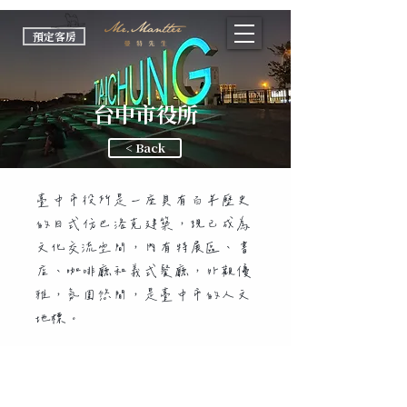
預定客房
台中市役所
< Back
臺中市役所是一座具有百年歷史
的日式仿巴洛克建築，現已成為
文化交流空間，內有特展區、書
店、咖啡廳和義式餐廳，外觀優
雅，氛圍悠閒，是臺中市的人文
地標。