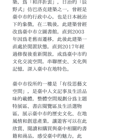
築，為「和洋折衷」，日治的「辰
野式」仿巴洛克建築之一，曾經是
臺中市的行政中心，也是日本統治
下的象徵。在二戰後，此建築曾經
改為臺中市立圖書館，直到2003
年因為老舊而遷移，此後此建築一
直處於閒置狀態，直到2017年經
過修復後重新開放，成為臺中市的
文化交流空間，串聯歷史、文化與
記憶，深入臺中在地特色。
臺中市役所的一樓是「有役思藝文
空間」，是臺中人文記事及生活品
味的載體，整體空間規劃分為主題
特展區、書店閱覽區及生活選物
區，展示臺中市的歷史文化、在地
風情和創意產業，讓遊客可以在此
欣賞、閱讀和購買與臺中相關的書
籍和商品，感受臺中的魅力。此