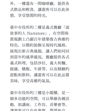
外，一樓還有一間咖啡廳，提供各
式飲品和輕食，讓遊客可以在此休
憩，享受悠閒的時光。
臺中市役所的二樓是義式餐廳「說
故事的人 Narratore」，在空間佈
置規劃上凸顯百年建築復古典雅的
特色，以簡約裝飾呈現時代風格，
展現出新古典風貌，讓人們如同回
到當年的風華盛況。餐廳提供各式
義式料理，包括沙拉、義大利麵、
披薩、燉飯、牛排等，以及精緻的
甜點和飲料，讓遊客可以在此品嘗
美味，享受高雅的氣氛。
臺中市役所的三樓是小閣樓，是一
個多功能的空間，可以舉辦各種活
動，如講座、工作坊、音樂會等，
讓遊客可以在此參與、學習和交