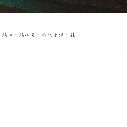
如烤肉、烤吐司、木瓜牛奶、鱔