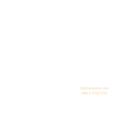
hi@mrmantter.com
+886 4 3704 7535