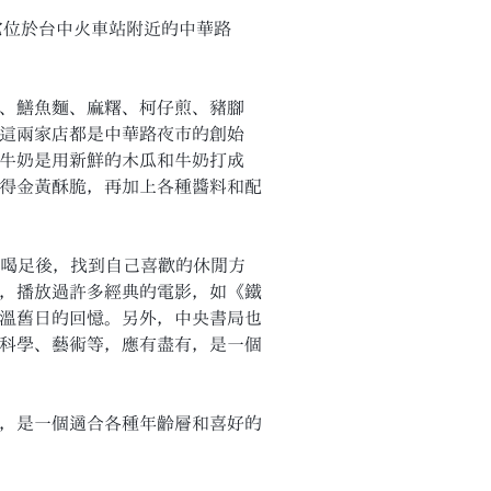
它位於台中火車站附近的中華路
、鱔魚麵、麻糬、柯仔煎、豬腳
這兩家店都是中華路夜市的創始
牛奶是用新鮮的木瓜和牛奶打成
得金黃酥脆，再加上各種醬料和配
飽喝足後，找到自己喜歡的休閒方
，播放過許多經典的電影，如《鐵
溫舊日的回憶。另外，中央書局也
科學、藝術等，應有盡有，是一個
，是一個適合各種年齡層和喜好的