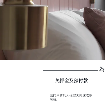
為
​免押金及預付款
我們只會於入住當天向您收取
房費。