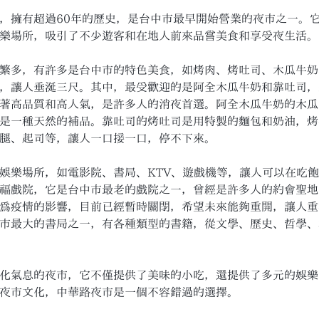
，擁有超過60年的歷史，是台中市最早開始營業的夜市之一。
樂場所，吸引了不少遊客和在地人前來品嘗美食和享受夜生活。
繁多，有許多是台中市的特色美食，如烤肉、烤吐司、木瓜牛奶
，讓人垂涎三尺。其中，最受歡迎的是阿全木瓜牛奶和靠吐司，
著高品質和高人氣，是許多人的消夜首選。阿全木瓜牛奶的木瓜
是一種天然的補品。靠吐司的烤吐司是用特製的麵包和奶油，烤
腿、起司等，讓人一口接一口，停不下來。
娛樂場所，如電影院、書局、KTV、遊戲機等，讓人可以在吃
福戲院，它是台中市最老的戲院之一，曾經是許多人的約會聖地
為疫情的影響，目前已經暫時關閉，希望未來能夠重開，讓人重
市最大的書局之一，有各種類型的書籍，從文學、歷史、哲學、
化氣息的夜市，它不僅提供了美味的小吃，還提供了多元的娛樂
夜市文化，中華路夜市是一個不容錯過的選擇。