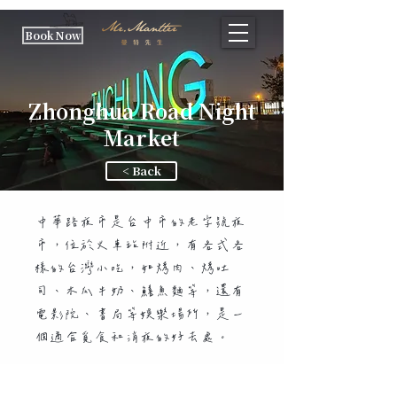
Book Now
Zhonghua Road Night
Market
< Back
中華路夜市是台中市的老字號夜
市，位於火車站附近，有各式各
樣的台灣小吃，如烤肉、烤吐
司、木瓜牛奶、鱔魚麵等，還有
電影院、書局等娛樂場所，是一
個適合覓食和消夜的好去處。