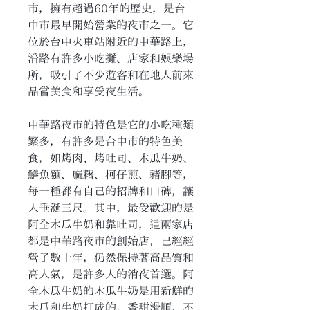
市，擁有超過60年的歷史，是台
中市最早開始營業的夜市之一。它
位於台中火車站附近的中華路上，
沿路有許多小吃攤、店家和娛樂場
所，吸引了不少遊客和在地人前來
品嘗美食和享受夜生活。
中華路夜市的特色是它的小吃種類
繁多，有許多是台中市的特色美
食，如烤肉、烤吐司、木瓜牛奶、
鱔魚麵、麻糬、柯仔煎、豬腳等，
每一種都有自己的招牌和口碑，讓
人垂涎三尺。其中，最受歡迎的是
阿全木瓜牛奶和靠吐司，這兩家店
都是中華路夜市的創始店，已經經
營了數十年，仍然保持著高品質和
高人氣，是許多人的消夜首選。阿
全木瓜牛奶的木瓜牛奶是用新鮮的
木瓜和牛奶打成的，香甜滑順，不