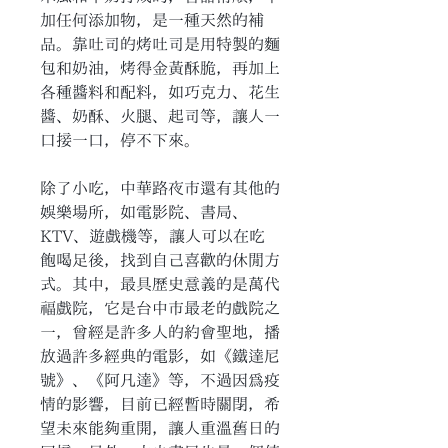
加任何添加物，是一種天然的補
品。靠吐司的烤吐司是用特製的麵
包和奶油，烤得金黃酥脆，再加上
各種醬料和配料，如巧克力、花生
醬、奶酥、火腿、起司等，讓人一
口接一口，停不下來。
除了小吃，中華路夜市還有其他的
娛樂場所，如電影院、書局、
KTV、遊戲機等，讓人可以在吃
飽喝足後，找到自己喜歡的休閒方
式。其中，最具歷史意義的是萬代
福戲院，它是台中市最老的戲院之
一，曾經是許多人的約會聖地，播
放過許多經典的電影，如《鐵達尼
號》、《阿凡達》等，不過因為疫
情的影響，目前已經暫時關閉，希
望未來能夠重開，讓人重溫舊日的