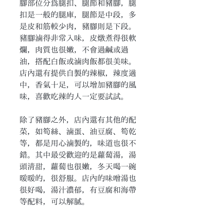
腳部位分為腿扣、腿節和豬腳，腿
扣是一般的腿庫，腿節是中段，多
是皮和筋較少肉，豬腳則是下段。
豬腳滷得非常入味，皮燉煮得很軟
爛，肉質也很嫩，不會過鹹或過
油，搭配白飯或滷肉飯都很美味。
店內還有提供自製的辣椒，辣度適
中，香氣十足，可以增加豬腳的風
味，喜歡吃辣的人一定要試試。
除了豬腳之外，店內還有其他的配
菜，如筍絲、滷蛋、油豆腐、筍乾
等，都是用心滷製的，味道也很不
錯。其中最受歡迎的是蘿蔔湯，湯
頭清甜，蘿蔔也很嫩，冬天喝一碗
暖暖的，很舒服。店內的味噌湯也
很好喝，湯汁濃郁，有豆腐和海帶
等配料，可以解膩。