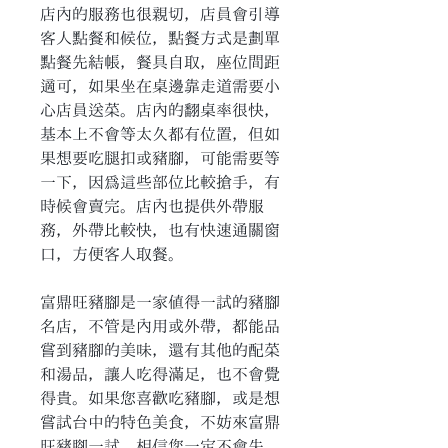
店內的服務也很親切，店員會引導
客人點餐和候位，點餐方式是劃單
點餐先結帳，餐具自取，座位間距
適可，如果坐在桌邊靠走道需要小
心店員送菜。店內的翻桌率很快，
基本上不會等太久都有位置，但如
果想要吃腿扣或豬腳，可能需要等
一下，因為這些部位比較搶手，有
時候會賣完。店內也提供外帶服
務，外帶比較快，也有快速通關窗
口，方便客人取餐。
富鼎旺豬腳是一家值得一試的豬腳
名店，不管是內用或外帶，都能品
嘗到豬腳的美味，還有其他的配菜
和湯品，讓人吃得滿足，也不會覺
得貴。如果您喜歡吃豬腳，或是想
嘗試台中的特色美食，不妨來富鼎
旺豬腳一試，相信您一定不會失