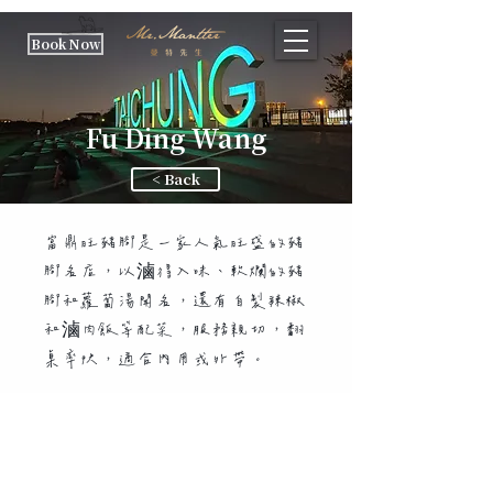
Book Now
Fu Ding Wang
< Back
富鼎旺豬腳是一家人氣旺盛的豬
腳名店，以滷得入味、軟爛的豬
腳和蘿蔔湯聞名，還有自製辣椒
和滷肉飯等配菜，服務親切，翻
桌率快，適合內用或外帶。