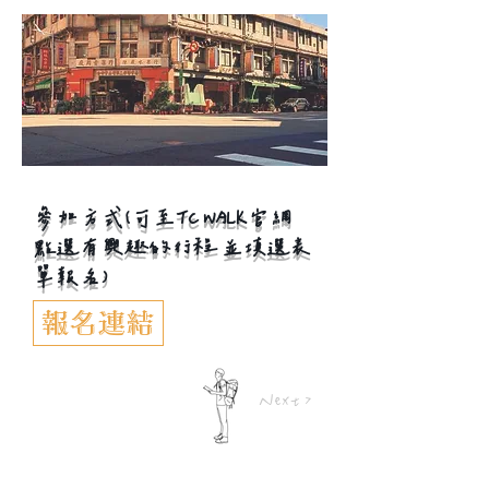
​參加方式(可至TC WALK官網
點選有興趣的行程 並填選表
單報名)
報名連結
Next >