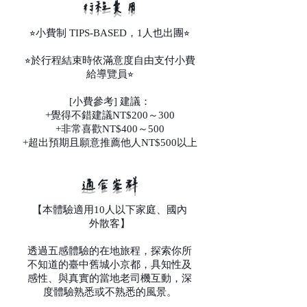
​行程費用
⭐︎小費制 TIPS-BASED，1人也出團⭐︎
⭐︎於行程結束時依滿意度自由支付小費
給導覽員⭐︎
[小費參考] 建議：
+覺得不錯建議NT$200～300
+非常喜歡NT$400～500
+超出預期且願意推薦他人NT$500以上
​適合客群
【本體驗適用10人以下家庭、國內
外散客】
透過五感體驗的在地旅程，探索你所
不知道的臺中舊城小京都，具知性及
感性、與真實的當地老司機互動，深
度體驗熟悉或不熟悉的風景。