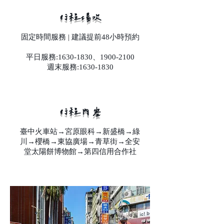
行程場次
固定時間服務 | 建議提前48小時預約
平日服務:
1630-1830
、1900-2100
週末服務:
1630-1830
行程內容
臺中火車站→宮原眼科→新盛橋→綠
川→櫻橋→東協廣場→青草街→全安
堂太陽餅博物館→第四信用合作社