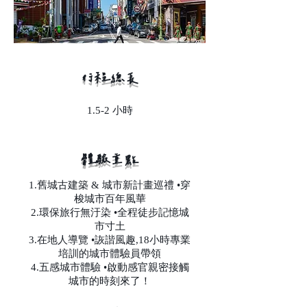
行程總長
1.5-2 小時
​體驗重點
1.舊城古建築 & 城市新計畫巡禮 •穿
梭城市百年風華
2.環保旅行無汙染 •全程徒步記憶城
市寸土
3.在地人導覽 •詼諧風趣,18小時專業
培訓的城市體驗員帶領
4.五感城市體驗 •啟動感官親密接觸
城市的時刻來了！