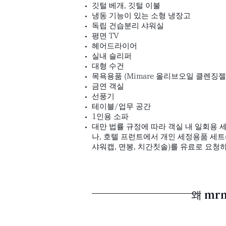
깃털 베개, 깃털 이불
냉동 기능이 있는 소형 냉장고
독립 건습분리 샤워실
평면 TV
헤어드라이어
실내 슬리퍼
대형 수건
목욕용품 (Mimare 올리브오일 클렌징젤, 
​금연 객실
선풍기
테이블/업무 공간
​1인용 소파
대만 법률 규정에 따라 객실 내 일회용
나, 호텔 프런트에서 개인 세정용품 세트(치
샤워캡, 면봉, 치간칫솔)를 유료로 요청
왜 mr