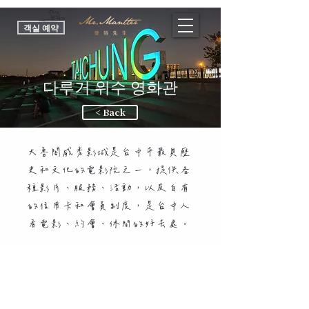
객실 예약
다루거 위수 영화관
< Back
大魯閣威秀影城是台中市最具歷
史和文化的電影院之一，提供各
種影片、服務、活動，以及自有
的信用卡和會員制度，是台中人
看電影、約會、休閒的好去處。