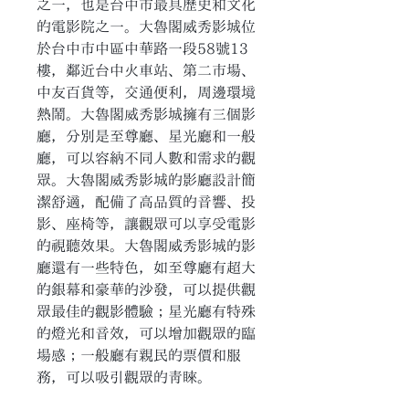
之一，也是台中市最具歷史和文化
的電影院之一。大魯閣威秀影城位
於台中市中區中華路一段58號13
樓，鄰近台中火車站、第二市場、
中友百貨等，交通便利，周邊環境
熱鬧。大魯閣威秀影城擁有三個影
廳，分別是至尊廳、星光廳和一般
廳，可以容納不同人數和需求的觀
眾。大魯閣威秀影城的影廳設計簡
潔舒適，配備了高品質的音響、投
影、座椅等，讓觀眾可以享受電影
的視聽效果。大魯閣威秀影城的影
廳還有一些特色，如至尊廳有超大
的銀幕和豪華的沙發，可以提供觀
眾最佳的觀影體驗；星光廳有特殊
的燈光和音效，可以增加觀眾的臨
場感；一般廳有親民的票價和服
務，可以吸引觀眾的青睞。