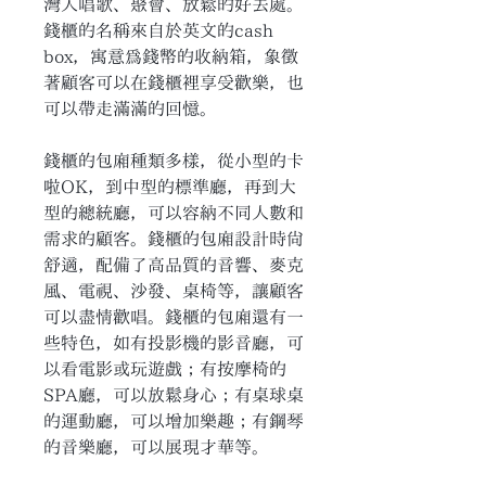
灣人唱歌、聚會、放鬆的好去處。
錢櫃的名稱來自於英文的cash 
box，寓意為錢幣的收納箱，象徵
著顧客可以在錢櫃裡享受歡樂，也
可以帶走滿滿的回憶。
錢櫃的包廂種類多樣，從小型的卡
啦OK，到中型的標準廳，再到大
型的總統廳，可以容納不同人數和
需求的顧客。錢櫃的包廂設計時尚
舒適，配備了高品質的音響、麥克
風、電視、沙發、桌椅等，讓顧客
可以盡情歡唱。錢櫃的包廂還有一
些特色，如有投影機的影音廳，可
以看電影或玩遊戲；有按摩椅的
SPA廳，可以放鬆身心；有桌球桌
的運動廳，可以增加樂趣；有鋼琴
的音樂廳，可以展現才華等。