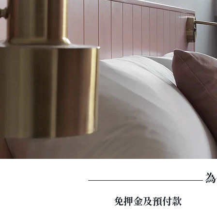
為
​免押金及預付款