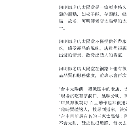
阿明師老店太陽堂是一家歷史悠久
類的甜點，如松子酥、芋頭酥、蜂
陽，故名。阿明師老店太陽堂的太
一。
阿明師老店太陽堂不僅提供外帶服
吃，感受產品的風味。店員都很親
出爐的情景，散發出誘人的香氣，
阿明師老店太陽堂在網路上也有很高的
品品質和服務態度，並表示會再次
“台中太陽餅一級戰區中的老店，
“現場試吃有茶潤口，風味分明，
“店員都很親切 而且動作也都很迅
“臨時買禮送人，搜尋到這家，決
“台中目前最有名的三家太陽餅：
不會太甜，酥皮也很鬆脆，每次去