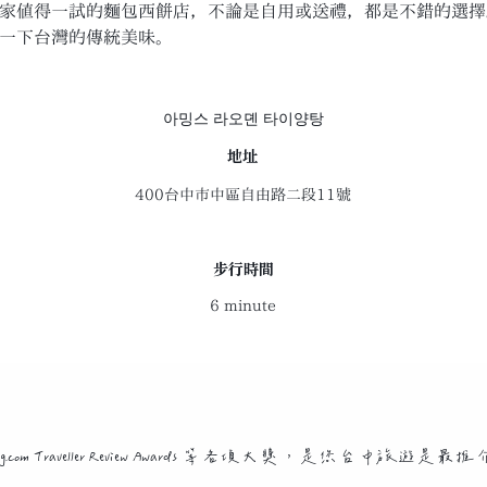
家值得一試的麵包西餅店，不論是自用或送禮，都是不錯的選擇
一下台灣的傳統美味。
아밍스 라오뎬 타이양탕
地址
400台中市中區自由路二段11號
​步行時間
6 minute
ooking.com Traveller Review Awards 等各項大獎，是您台中