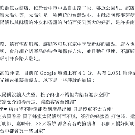
的麵包西餅店，位於台中市中區自由路二段，鄰近公園里。該店
蜜太陽餅等。太陽餅是一種傳統的台灣點心，由酥皮包裹麥芽糖
陽餅以其酥脆的外皮和香甜的內餡而受到廣大的好評，是許多南
務，還有宅配服務，讓顧客可以在家中享受新鮮的甜點。店內也
切，會詳細介紹產品的特色和保存方法，並且動作迅速，不讓顧
吸引許多路人駐足。
評價，目前在 Google 地圖上有 4.1 分，共有 2,051
光顧或推薦給親友。以下是一些評論的摘錄：
太陽餅沒讓人失望，松子酥也不錯但內餡有進步空間”
商家ㄝ介紹得清楚，讓顧客賓至如歸”
速❤ 店內時不時還能看到產品出爐 只是停車不太方便”
定去買看看 買了蜂蜜太陽餅甜而不膩，淡雅的蜂蜜香 打包時，還
阿明師、嘉味軒、23太陽餅 都各有各的擁護者，我個人偏好阿
台中都會買一些回家”