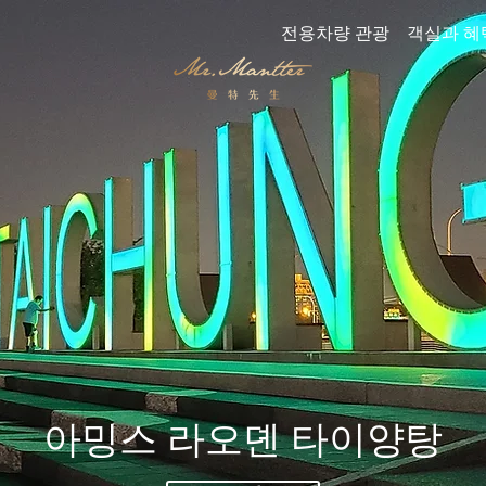
전용차량 관광
객실과 혜
아밍스 라오뎬 타이양탕