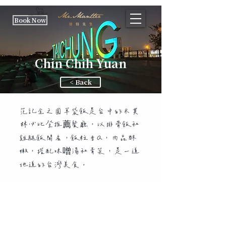
Book Now
Chin Chih Yuan
< Back
范記金之園草袋飯是台中的米其
林必比登推薦餐廳，以排骨飯和
雞腿飯聞名，飯粒香Q，肉品酥
嫩，搭配味噌湯和青菜，是一道
地道的台灣美食。