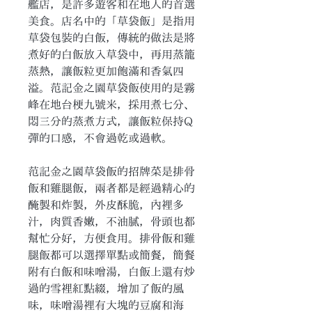
艦店，是許多遊客和在地人的首選
美食。店名中的「草袋飯」是指用
草袋包裝的白飯，傳統的做法是將
煮好的白飯放入草袋中，再用蒸籠
蒸熱，讓飯粒更加飽滿和香氣四
溢。范記金之園草袋飯使用的是霧
峰在地台梗九號米，採用煮七分、
悶三分的蒸煮方式，讓飯粒保持Q
彈的口感，不會過乾或過軟。
范記金之園草袋飯的招牌菜是排骨
飯和雞腿飯，兩者都是經過精心的
醃製和炸製，外皮酥脆，內裡多
汁，肉質香嫩，不油膩，骨頭也都
幫忙分好，方便食用。排骨飯和雞
腿飯都可以選擇單點或簡餐，簡餐
附有白飯和味噌湯，白飯上還有炒
過的雪裡紅點綴，增加了飯的風
味，味噌湯裡有大塊的豆腐和海