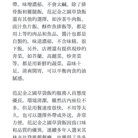
帶，味增濃郁，不會太鹹。除了排
骨飯和雞腿飯，范記金之園草袋飯
還有其他的選擇，如沙茶牛肉飯、
豉汁魚片飯、酥炸魚排飯等，都是
用上等的肉品和魚品，醬汁也都是
自製的，味道濃郁，不含味精，很
下飯。另外，店裡還有提供現炒的
青菜，如芥蘭、高麗菜、炒青菜
等，都是用新鮮的蔬菜，蒜味十
足，清爽開胃，可以平衡肉食的油
膩感。
范記金之園草袋飯的服務人員態度
優良，環境清潔，雖然店內座位不
多，但是用餐速度很快，不用等太
久，也可以選擇外帶或外送，非常
方便。范記金之園草袋飯因為口味
和品質的優異，連續多年入選米其
林必比登推薦餐廳，也獲得了許多